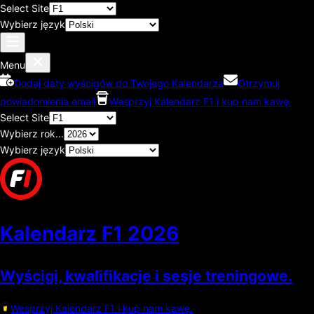
Select Site
Wybierz język
Menu
Dodaj daty wyścigów do Twojego Kalendarza
Otrzymuj
powiadomienia email
Wesprzyj Kalendarz F1 i kup nam kawę.
Select Site
Wybierz rok...
Wybierz język
Kalendarz F1
2026
Wyścigi, kwalifikacje i sesje treningowe.
Wesprzyj Kalendarz F1 i kup nam kawę.