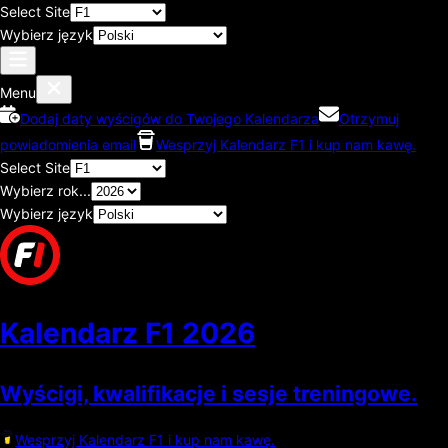
Select Site
Wybierz język
Menu
Dodaj daty wyścigów do Twojego Kalendarza
Otrzymuj
powiadomienia email
Wesprzyj Kalendarz F1 i kup nam kawę.
Select Site
Wybierz rok...
Wybierz język
Kalendarz F1
2026
Wyścigi, kwalifikacje i sesje treningowe.
Wesprzyj Kalendarz F1 i kup nam kawę.