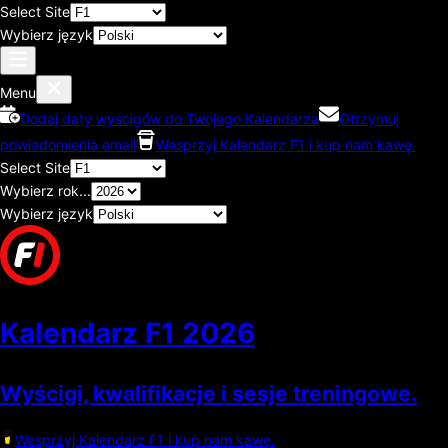
Select Site
Wybierz język
Menu
Dodaj daty wyścigów do Twojego Kalendarza
Otrzymuj
powiadomienia email
Wesprzyj Kalendarz F1 i kup nam kawę.
Select Site
Wybierz rok...
Wybierz język
Kalendarz F1
2026
Wyścigi, kwalifikacje i sesje treningowe.
Wesprzyj Kalendarz F1 i kup nam kawę.