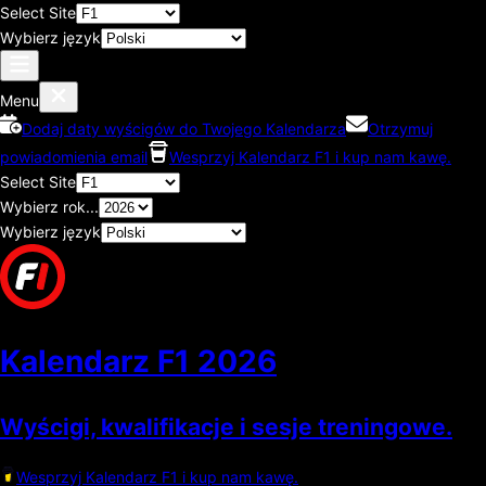
Select Site
Wybierz język
Menu
Dodaj daty wyścigów do Twojego Kalendarza
Otrzymuj
powiadomienia email
Wesprzyj Kalendarz F1 i kup nam kawę.
Select Site
Wybierz rok...
Wybierz język
Kalendarz F1
2026
Wyścigi, kwalifikacje i sesje treningowe.
Wesprzyj Kalendarz F1 i kup nam kawę.