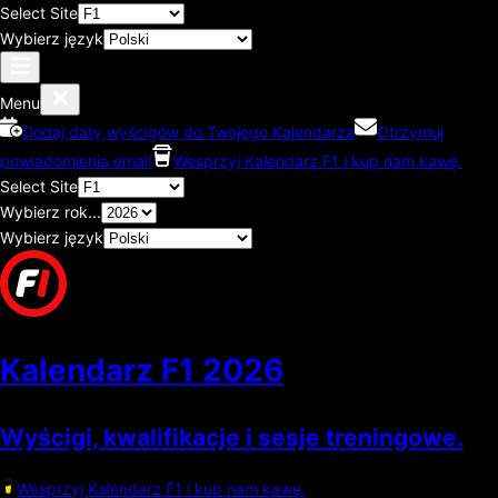
Select Site
Wybierz język
Menu
Dodaj daty wyścigów do Twojego Kalendarza
Otrzymuj
powiadomienia email
Wesprzyj Kalendarz F1 i kup nam kawę.
Select Site
Wybierz rok...
Wybierz język
Kalendarz F1
2026
Wyścigi, kwalifikacje i sesje treningowe.
Wesprzyj Kalendarz F1 i kup nam kawę.