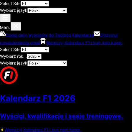
Select Site
Wybierz język
Menu
Dodaj daty wyścigów do Twojego Kalendarza
Otrzymuj
powiadomienia email
Wesprzyj Kalendarz F1 i kup nam kawę.
Select Site
Wybierz rok...
Wybierz język
Kalendarz F1
2026
Wyścigi, kwalifikacje i sesje treningowe.
Wesprzyj Kalendarz F1 i kup nam kawę.