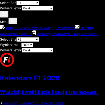
Select Site
Wybierz język
Menu
Dodaj daty wyścigów do Twojego Kalendarza
Otrzymuj
powiadomienia email
Wesprzyj Kalendarz F1 i kup nam kawę.
Select Site
Wybierz rok...
Wybierz język
Kalendarz F1
2026
Wyścigi, kwalifikacje i sesje treningowe.
Wesprzyj Kalendarz F1 i kup nam kawę.