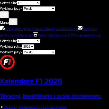
Select Site
Wybierz język
Menu
Dodaj daty wyścigów do Twojego Kalendarza
Otrzymuj
powiadomienia email
Wesprzyj Kalendarz F1 i kup nam kawę.
Select Site
Wybierz rok...
Wybierz język
Kalendarz F1
2026
Wyścigi, kwalifikacje i sesje treningowe.
Wesprzyj Kalendarz F1 i kup nam kawę.