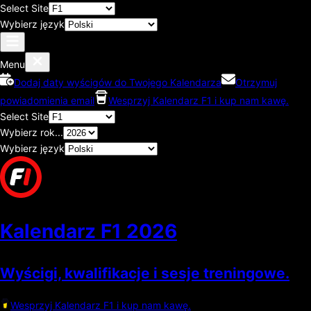
Select Site
Wybierz język
Menu
Dodaj daty wyścigów do Twojego Kalendarza
Otrzymuj
powiadomienia email
Wesprzyj Kalendarz F1 i kup nam kawę.
Select Site
Wybierz rok...
Wybierz język
Kalendarz F1
2026
Wyścigi, kwalifikacje i sesje treningowe.
Wesprzyj Kalendarz F1 i kup nam kawę.