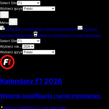
Select Site
Wybierz język
Menu
Dodaj daty wyścigów do Twojego Kalendarza
Otrzymuj
powiadomienia email
Wesprzyj Kalendarz F1 i kup nam kawę.
Select Site
Wybierz rok...
Wybierz język
Kalendarz F1
2026
Wyścigi, kwalifikacje i sesje treningowe.
Wesprzyj Kalendarz F1 i kup nam kawę.