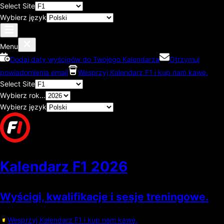
Select Site
Wybierz język
Menu
Dodaj daty wyścigów do Twojego Kalendarza
Otrzymuj
powiadomienia email
Wesprzyj Kalendarz F1 i kup nam kawę.
Select Site
Wybierz rok...
Wybierz język
Kalendarz F1
2026
Wyścigi, kwalifikacje i sesje treningowe.
Wesprzyj Kalendarz F1 i kup nam kawę.