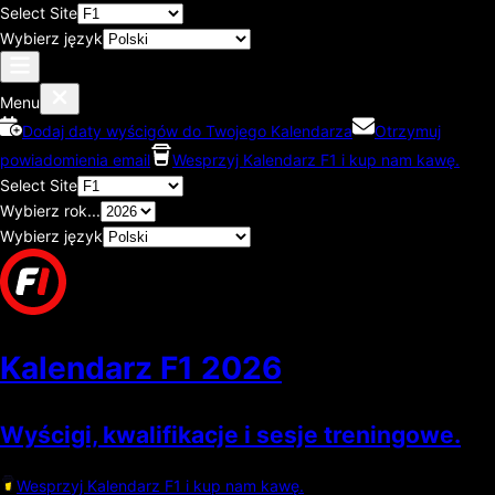
Select Site
Wybierz język
Menu
Dodaj daty wyścigów do Twojego Kalendarza
Otrzymuj
powiadomienia email
Wesprzyj Kalendarz F1 i kup nam kawę.
Select Site
Wybierz rok...
Wybierz język
Kalendarz F1
2026
Wyścigi, kwalifikacje i sesje treningowe.
Wesprzyj Kalendarz F1 i kup nam kawę.