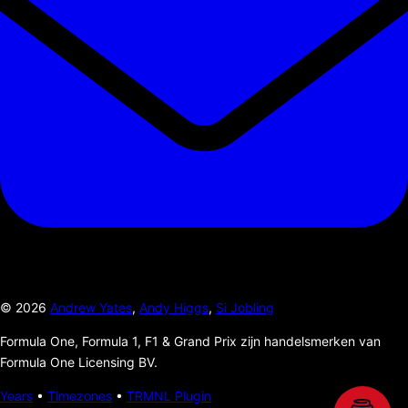
©
2026
Andrew Yates
,
Andy Higgs
,
Si Jobling
Formula One, Formula 1, F1 & Grand Prix zijn handelsmerken van
Formula One Licensing BV.
Years
•
Timezones
•
TRMNL Plugin