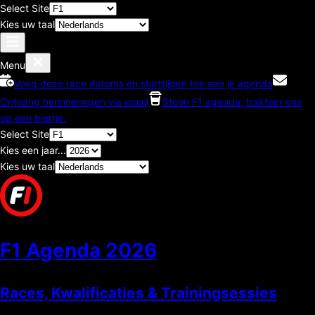
Select Site
Kies uw taal
Menu
Voeg deze race datums en starttijden toe aan je agenda
Ontvang herinneringen via email
Steun F1 agenda, trakteer ons
op een biertje.
Select Site
Kies een jaar...
Kies uw taal
F1 Agenda
2026
Races, Kwalificaties & Trainingsessies