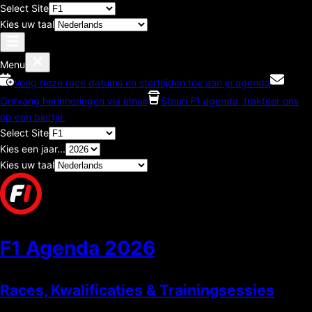
Select Site
Kies uw taal
Menu
Voeg deze race datums en starttijden toe aan je agenda
Ontvang herinneringen via email
Steun F1 agenda, trakteer ons
op een biertje.
Select Site
Kies een jaar...
Kies uw taal
F1 Agenda
2026
Races, Kwalificaties & Trainingsessies