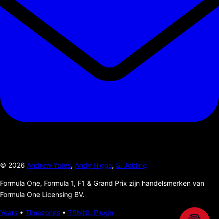
©
2026
Andrew Yates
,
Andy Higgs
,
Si Jobling
Formula One, Formula 1, F1 & Grand Prix zijn handelsmerken van
Formula One Licensing BV.
Years
•
Timezones
•
TRMNL Plugin