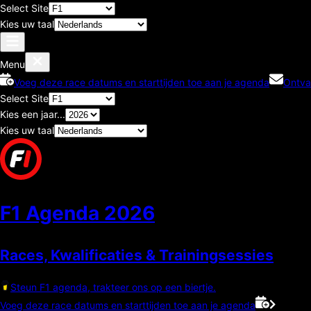
Select Site
Kies uw taal
Menu
Voeg deze race datums en starttijden toe aan je agenda
Ontva
Select Site
Kies een jaar...
Kies uw taal
F1 Agenda
2026
Races, Kwalificaties & Trainingsessies
Steun F1 agenda, trakteer ons op een biertje.
Voeg deze race datums en starttijden toe aan je agenda