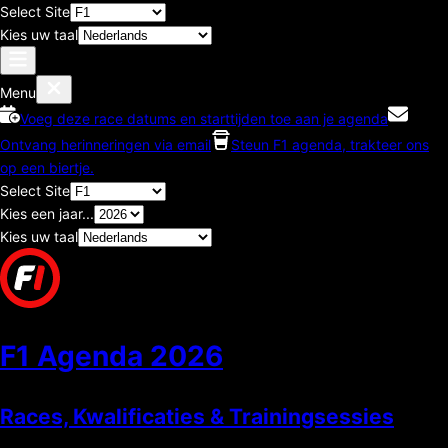
Select Site
Kies uw taal
Menu
Voeg deze race datums en starttijden toe aan je agenda
Ontvang herinneringen via email
Steun F1 agenda, trakteer ons
op een biertje.
Select Site
Kies een jaar...
Kies uw taal
F1 Agenda
2026
Races, Kwalificaties & Trainingsessies