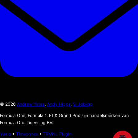
©
2026
Andrew Yates
,
Andy Higgs
,
Si Jobling
Formula One, Formula 1, F1 & Grand Prix zijn handelsmerken van
Formula One Licensing BV.
Years
•
Timezones
•
TRMNL Plugin