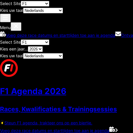
Select Site
Kies uw taal
Menu
Voeg deze race datums en starttijden toe aan je agenda
Ontva
Select Site
Kies een jaar...
Kies uw taal
F1 Agenda
2026
Races, Kwalificaties & Trainingsessies
Steun F1 agenda, trakteer ons op een biertje.
Voeg deze race datums en starttijden toe aan je agenda