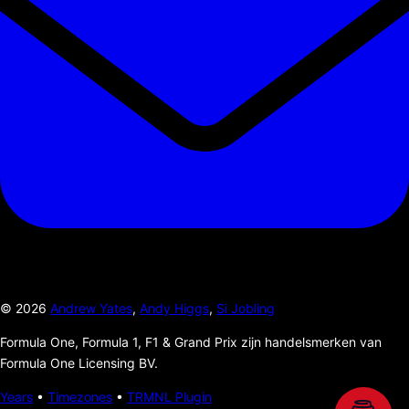
©
2026
Andrew Yates
,
Andy Higgs
,
Si Jobling
Formula One, Formula 1, F1 & Grand Prix zijn handelsmerken van
Formula One Licensing BV.
Years
•
Timezones
•
TRMNL Plugin