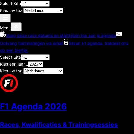
Select Site
Kies uw taal
Menu
Voeg deze race datums en starttijden toe aan je agenda
Ontvang herinneringen via email
Steun F1 agenda, trakteer ons
op een biertje.
Select Site
Kies een jaar...
Kies uw taal
F1 Agenda
2026
Races, Kwalificaties & Trainingsessies