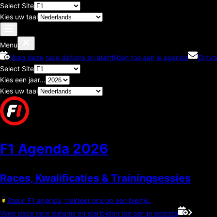
Select Site
Kies uw taal
Menu
Voeg deze race datums en starttijden toe aan je agenda
Ontva
Select Site
Kies een jaar...
Kies uw taal
F1 Agenda
2026
Races, Kwalificaties & Trainingsessies
Steun F1 agenda, trakteer ons op een biertje.
Voeg deze race datums en starttijden toe aan je agenda