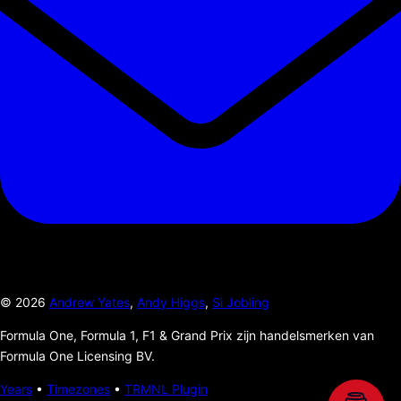
©
2026
Andrew Yates
,
Andy Higgs
,
Si Jobling
Formula One, Formula 1, F1 & Grand Prix zijn handelsmerken van
Formula One Licensing BV.
Years
•
Timezones
•
TRMNL Plugin