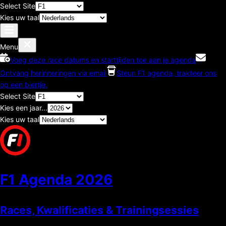
Select Site
Kies uw taal
Menu
Voeg deze race datums en starttijden toe aan je agenda
Ontvang herinneringen via email
Steun F1 agenda, trakteer ons
op een biertje.
Select Site
Kies een jaar...
Kies uw taal
F1 Agenda
2026
Races, Kwalificaties & Trainingsessies