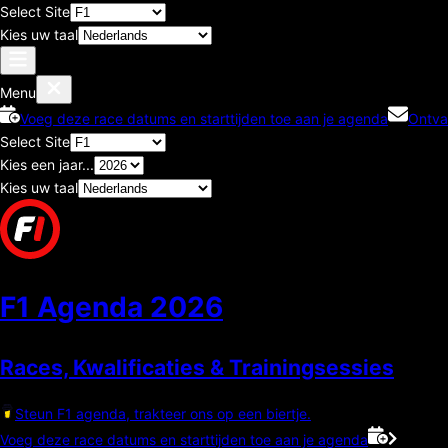
Select Site
Kies uw taal
Menu
Voeg deze race datums en starttijden toe aan je agenda
Ontva
Select Site
Kies een jaar...
Kies uw taal
F1 Agenda
2026
Races, Kwalificaties & Trainingsessies
Steun F1 agenda, trakteer ons op een biertje.
Voeg deze race datums en starttijden toe aan je agenda