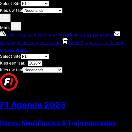
Select Site
Kies uw taal
Menu
Voeg deze race datums en starttijden toe aan je agenda
Ontvang herinneringen via email
Steun F1 agenda, trakteer ons
op een biertje.
Select Site
Kies een jaar...
Kies uw taal
F1 Agenda
2026
Races, Kwalificaties & Trainingsessies