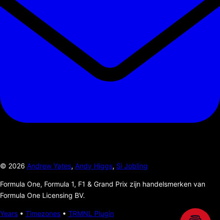
©
2026
Andrew Yates
,
Andy Higgs
,
Si Jobling
Formula One, Formula 1, F1 & Grand Prix zijn handelsmerken van
Formula One Licensing BV.
Years
•
Timezones
•
TRMNL Plugin