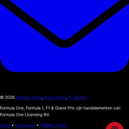
©
2026
Andrew Yates
,
Andy Higgs
,
Si Jobling
Formula One, Formula 1, F1 & Grand Prix zijn handelsmerken van
Formula One Licensing BV.
Years
•
Timezones
•
TRMNL Plugin