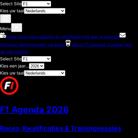
Select Site
Kies uw taal
Menu
Voeg deze race datums en starttijden toe aan je agenda
Ontvang herinneringen via email
Steun F1 agenda, trakteer ons
op een biertje.
Select Site
Kies een jaar...
Kies uw taal
F1 Agenda
2026
Races, Kwalificaties & Trainingsessies