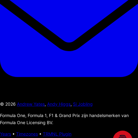
©
2026
Andrew Yates
,
Andy Higgs
,
Si Jobling
Formula One, Formula 1, F1 & Grand Prix zijn handelsmerken van
Formula One Licensing BV.
Years
•
Timezones
•
TRMNL Plugin