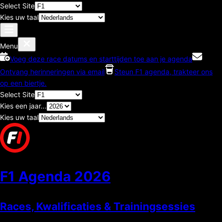
Select Site
Kies uw taal
Menu
Voeg deze race datums en starttijden toe aan je agenda
Ontvang herinneringen via email
Steun F1 agenda, trakteer ons
op een biertje.
Select Site
Kies een jaar...
Kies uw taal
F1 Agenda
2026
Races, Kwalificaties & Trainingsessies