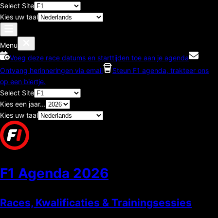
Select Site
Kies uw taal
Menu
Voeg deze race datums en starttijden toe aan je agenda
Ontvang herinneringen via email
Steun F1 agenda, trakteer ons
op een biertje.
Select Site
Kies een jaar...
Kies uw taal
F1 Agenda
2026
Races, Kwalificaties & Trainingsessies