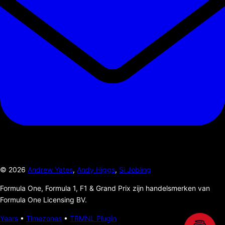
©
2026
Andrew Yates
,
Andy Higgs
,
Si Jobling
Formula One, Formula 1, F1 & Grand Prix zijn handelsmerken van
Formula One Licensing BV.
Years
•
Timezones
•
TRMNL Plugin