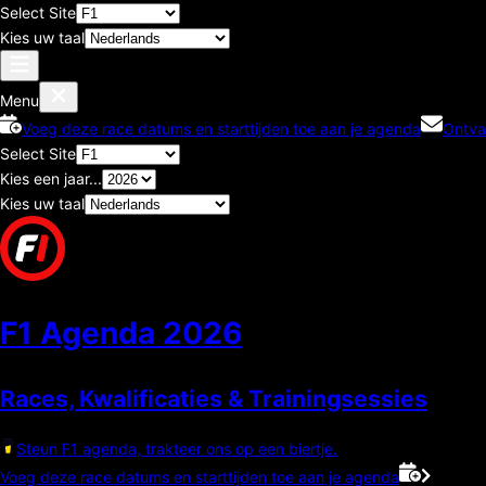
Select Site
Kies uw taal
Menu
Voeg deze race datums en starttijden toe aan je agenda
Ontva
Select Site
Kies een jaar...
Kies uw taal
F1 Agenda
2026
Races, Kwalificaties & Trainingsessies
Steun F1 agenda, trakteer ons op een biertje.
Voeg deze race datums en starttijden toe aan je agenda