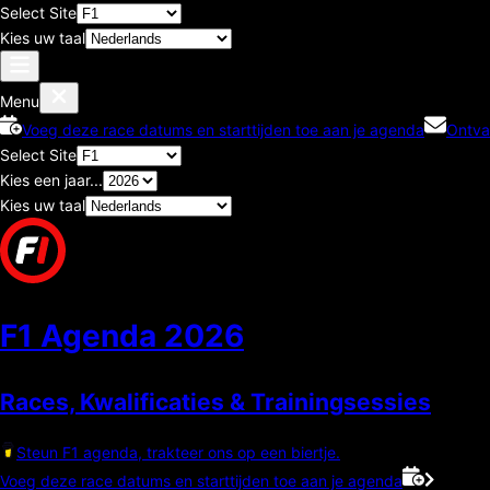
Select Site
Kies uw taal
Menu
Voeg deze race datums en starttijden toe aan je agenda
Ontva
Select Site
Kies een jaar...
Kies uw taal
F1 Agenda
2026
Races, Kwalificaties & Trainingsessies
Steun F1 agenda, trakteer ons op een biertje.
Voeg deze race datums en starttijden toe aan je agenda