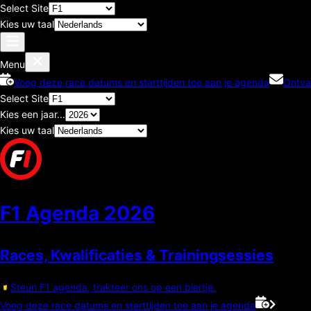
Select Site
Kies uw taal
Menu
Voeg deze race datums en starttijden toe aan je agenda
Ontva
Select Site
Kies een jaar...
Kies uw taal
F1 Agenda
2026
Races, Kwalificaties & Trainingsessies
Steun F1 agenda, trakteer ons op een biertje.
Voeg deze race datums en starttijden toe aan je agenda