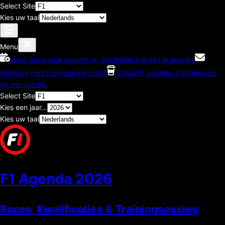
Select Site
Kies uw taal
Menu
Voeg deze race datums en starttijden toe aan je agenda
Ontvang herinneringen via email
Steun F1 agenda, trakteer ons
op een biertje.
Select Site
Kies een jaar...
Kies uw taal
F1 Agenda
2026
Races, Kwalificaties & Trainingsessies