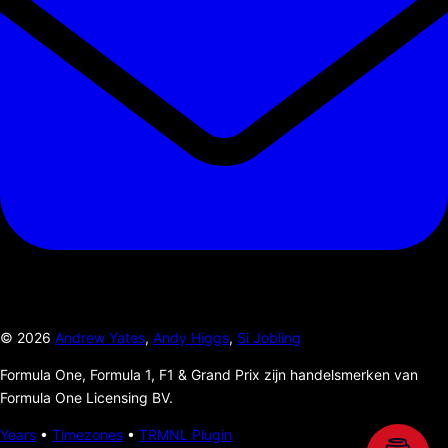
©
2026
Andrew Yates
,
Andy Higgs
,
Si Jobling
Formula One, Formula 1, F1 & Grand Prix zijn handelsmerken van
Formula One Licensing BV.
Years
•
Timezones
•
TRMNL Plugin