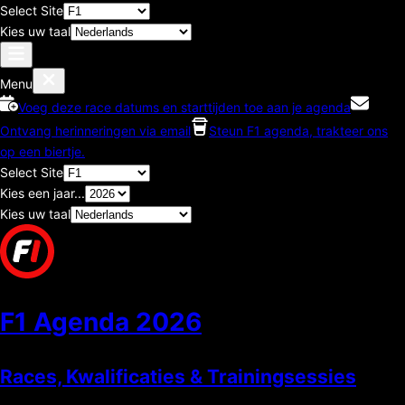
Select Site
Kies uw taal
Menu
Voeg deze race datums en starttijden toe aan je agenda
Ontvang herinneringen via email
Steun F1 agenda, trakteer ons
op een biertje.
Select Site
Kies een jaar...
Kies uw taal
F1 Agenda
2026
Races, Kwalificaties & Trainingsessies