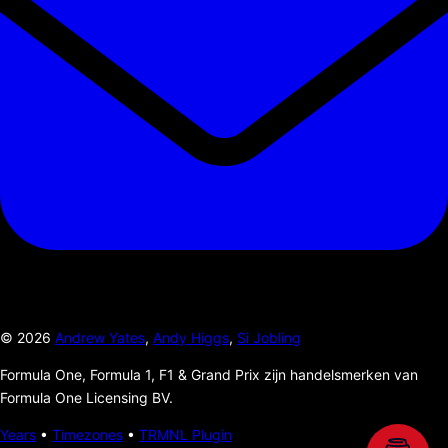
©
2026
Andrew Yates
,
Andy Higgs
,
Si Jobling
Formula One, Formula 1, F1 & Grand Prix zijn handelsmerken van
Formula One Licensing BV.
Years
•
Timezones
•
TRMNL Plugin