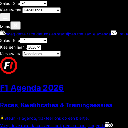
Select Site
Kies uw taal
Menu
Voeg deze race datums en starttijden toe aan je agenda
Ontva
Select Site
Kies een jaar...
Kies uw taal
F1 Agenda
2026
Races, Kwalificaties & Trainingsessies
Steun F1 agenda, trakteer ons op een biertje.
Voeg deze race datums en starttijden toe aan je agenda