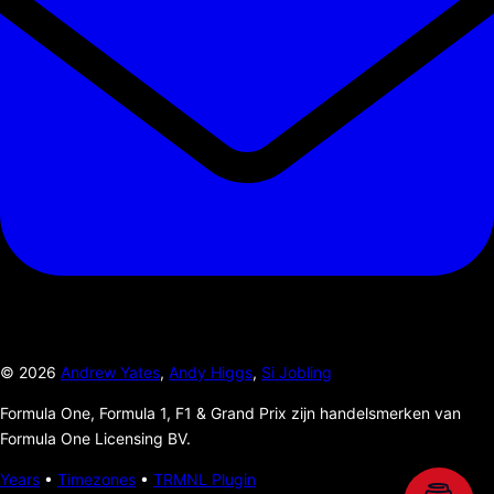
©
2026
Andrew Yates
,
Andy Higgs
,
Si Jobling
Formula One, Formula 1, F1 & Grand Prix zijn handelsmerken van
Formula One Licensing BV.
Years
•
Timezones
•
TRMNL Plugin