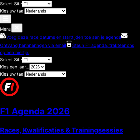
Select Site
Kies uw taal
Menu
Voeg deze race datums en starttijden toe aan je agenda
Ontvang herinneringen via email
Steun F1 agenda, trakteer ons
op een biertje.
Select Site
Kies een jaar...
Kies uw taal
F1 Agenda
2026
Races, Kwalificaties & Trainingsessies