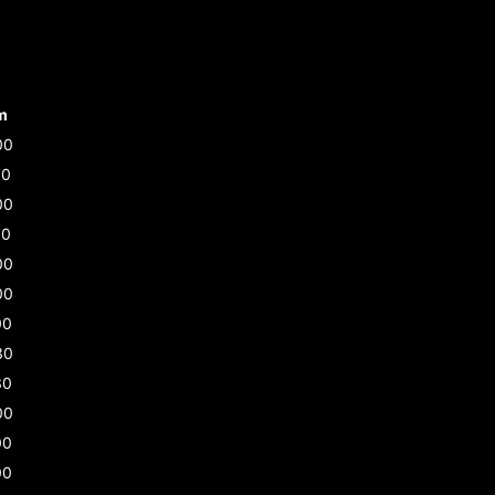
m
00
30
00
30
00
00
00
30
30
00
00
00