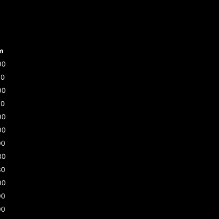
m
00
30
00
30
00
00
00
30
30
00
00
00