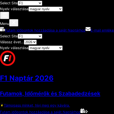
Select Site
Nyelv választása
Menu
Futam időpontok hozzáadása a saját Naptárhoz
E-mail emléke
Select Site
Válassz évet...
Nyelv választása
F1 Naptár
2026
Futamok, Időmérők és Szabadedzések
Támogass minket, hívj meg egy kávéra.
Futam időpontok hozzáadása a saját Naptárhoz