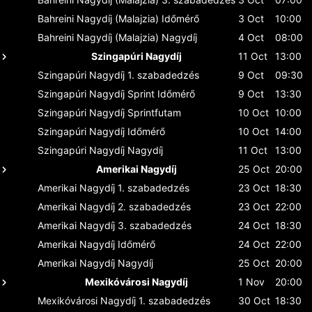
Bahreini Nagydíj (Malajzia)
Időmérő
3 Oct
10:00
Bahreini Nagydíj (Malajzia)
Nagydíj
4 Oct
08:00
Szingapúri Nagydíj
11 Oct
13:00
Szingapúri Nagydíj
1. szabadedzés
9 Oct
09:30
Szingapúri Nagydíj
Sprint Időmérő
9 Oct
13:30
Szingapúri Nagydíj
Sprintfutam
10 Oct
10:00
Szingapúri Nagydíj
Időmérő
10 Oct
14:00
Szingapúri Nagydíj
Nagydíj
11 Oct
13:00
Amerikai Nagydíj
25 Oct
20:00
Amerikai Nagydíj
1. szabadedzés
23 Oct
18:30
Amerikai Nagydíj
2. szabadedzés
23 Oct
22:00
Amerikai Nagydíj
3. szabadedzés
24 Oct
18:30
Amerikai Nagydíj
Időmérő
24 Oct
22:00
Amerikai Nagydíj
Nagydíj
25 Oct
20:00
Mexikóvárosi Nagydíj
1 Nov
20:00
Mexikóvárosi Nagydíj
1. szabadedzés
30 Oct
18:30