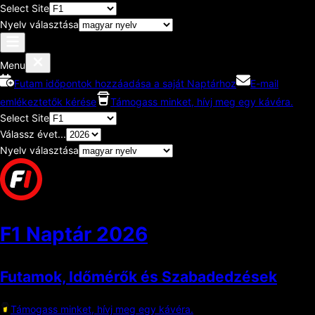
Select Site
Nyelv választása
Menu
Futam időpontok hozzáadása a saját Naptárhoz
E-mail
emlékeztetők kérése
Támogass minket, hívj meg egy kávéra.
Select Site
Válassz évet...
Nyelv választása
F1 Naptár
2026
Futamok, Időmérők és Szabadedzések
Támogass minket, hívj meg egy kávéra.