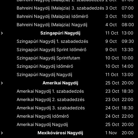
Bahreini Nagydíj (Malajzia)
3. szabadedzés
3 Oct
07:00
Bahreini Nagydíj (Malajzia)
Időmérő
3 Oct
10:00
Bahreini Nagydíj (Malajzia)
Nagydíj
4 Oct
08:00
Szingapúri Nagydíj
11 Oct
13:00
Szingapúri Nagydíj
1. szabadedzés
9 Oct
09:30
Szingapúri Nagydíj
Sprint Időmérő
9 Oct
13:30
Szingapúri Nagydíj
Sprintfutam
10 Oct
10:00
Szingapúri Nagydíj
Időmérő
10 Oct
14:00
Szingapúri Nagydíj
Nagydíj
11 Oct
13:00
Amerikai Nagydíj
25 Oct
20:00
Amerikai Nagydíj
1. szabadedzés
23 Oct
18:30
Amerikai Nagydíj
2. szabadedzés
23 Oct
22:00
Amerikai Nagydíj
3. szabadedzés
24 Oct
18:30
Amerikai Nagydíj
Időmérő
24 Oct
22:00
Amerikai Nagydíj
Nagydíj
25 Oct
20:00
Mexikóvárosi Nagydíj
1 Nov
20:00