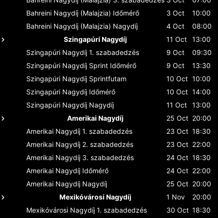
Bahreini Nagydíj (Malajzia)
Időmérő
3 Oct
10:00
Bahreini Nagydíj (Malajzia)
Nagydíj
4 Oct
08:00
Szingapúri Nagydíj
11 Oct
13:00
Szingapúri Nagydíj
1. szabadedzés
9 Oct
09:30
Szingapúri Nagydíj
Sprint Időmérő
9 Oct
13:30
Szingapúri Nagydíj
Sprintfutam
10 Oct
10:00
Szingapúri Nagydíj
Időmérő
10 Oct
14:00
Szingapúri Nagydíj
Nagydíj
11 Oct
13:00
Amerikai Nagydíj
25 Oct
20:00
Amerikai Nagydíj
1. szabadedzés
23 Oct
18:30
Amerikai Nagydíj
2. szabadedzés
23 Oct
22:00
Amerikai Nagydíj
3. szabadedzés
24 Oct
18:30
Amerikai Nagydíj
Időmérő
24 Oct
22:00
Amerikai Nagydíj
Nagydíj
25 Oct
20:00
Mexikóvárosi Nagydíj
1 Nov
20:00
Mexikóvárosi Nagydíj
1. szabadedzés
30 Oct
18:30