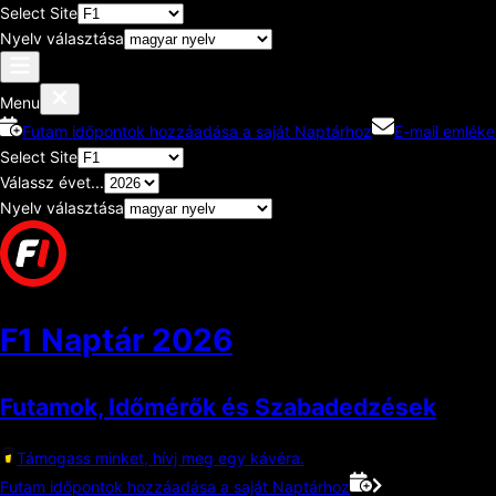
Select Site
Nyelv választása
Menu
Futam időpontok hozzáadása a saját Naptárhoz
E-mail emléke
Select Site
Válassz évet...
Nyelv választása
F1 Naptár
2026
Futamok, Időmérők és Szabadedzések
Támogass minket, hívj meg egy kávéra.
Futam időpontok hozzáadása a saját Naptárhoz