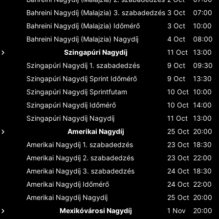
Bahreini Nagydíj (Malajzia)
3. szabadedzés
3 Oct
07:00
Bahreini Nagydíj (Malajzia)
Időmérő
3 Oct
10:00
Bahreini Nagydíj (Malajzia)
Nagydíj
4 Oct
08:00
Szingapúri Nagydíj
11 Oct
13:00
Szingapúri Nagydíj
1. szabadedzés
9 Oct
09:30
Szingapúri Nagydíj
Sprint Időmérő
9 Oct
13:30
Szingapúri Nagydíj
Sprintfutam
10 Oct
10:00
Szingapúri Nagydíj
Időmérő
10 Oct
14:00
Szingapúri Nagydíj
Nagydíj
11 Oct
13:00
Amerikai Nagydíj
25 Oct
20:00
Amerikai Nagydíj
1. szabadedzés
23 Oct
18:30
Amerikai Nagydíj
2. szabadedzés
23 Oct
22:00
Amerikai Nagydíj
3. szabadedzés
24 Oct
18:30
Amerikai Nagydíj
Időmérő
24 Oct
22:00
Amerikai Nagydíj
Nagydíj
25 Oct
20:00
Mexikóvárosi Nagydíj
1 Nov
20:00