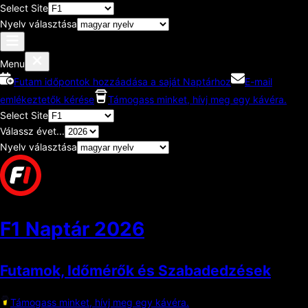
Select Site
Nyelv választása
Menu
Futam időpontok hozzáadása a saját Naptárhoz
E-mail
emlékeztetők kérése
Támogass minket, hívj meg egy kávéra.
Select Site
Válassz évet...
Nyelv választása
F1 Naptár
2026
Futamok, Időmérők és Szabadedzések
Támogass minket, hívj meg egy kávéra.