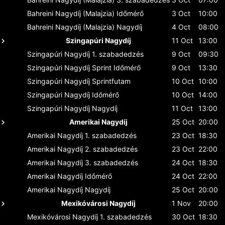
Bahreini Nagydíj (Malajzia)
Időmérő
3 Oct
10:00
Bahreini Nagydíj (Malajzia)
Nagydíj
4 Oct
08:00
Szingapúri Nagydíj
11 Oct
13:00
Szingapúri Nagydíj
1. szabadedzés
9 Oct
09:30
Szingapúri Nagydíj
Sprint Időmérő
9 Oct
13:30
Szingapúri Nagydíj
Sprintfutam
10 Oct
10:00
Szingapúri Nagydíj
Időmérő
10 Oct
14:00
Szingapúri Nagydíj
Nagydíj
11 Oct
13:00
Amerikai Nagydíj
25 Oct
20:00
Amerikai Nagydíj
1. szabadedzés
23 Oct
18:30
Amerikai Nagydíj
2. szabadedzés
23 Oct
22:00
Amerikai Nagydíj
3. szabadedzés
24 Oct
18:30
Amerikai Nagydíj
Időmérő
24 Oct
22:00
Amerikai Nagydíj
Nagydíj
25 Oct
20:00
Mexikóvárosi Nagydíj
1 Nov
20:00
Mexikóvárosi Nagydíj
1. szabadedzés
30 Oct
18:30