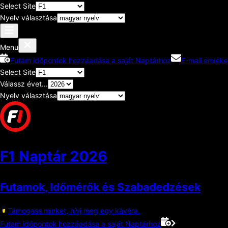
Select Site
Nyelv választása
Menu
Futam időpontok hozzáadása a saját Naptárhoz
E-mail emléke
Select Site
Válassz évet...
Nyelv választása
F1 Naptár
2026
Futamok, Időmérők és Szabadedzések
Támogass minket, hívj meg egy kávéra.
Futam időpontok hozzáadása a saját Naptárhoz