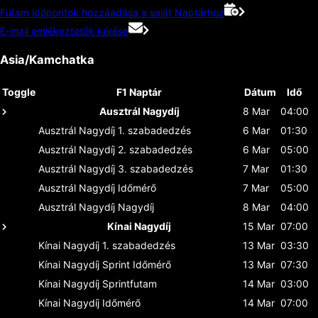
Futam időpontok hozzáadása a saját Naptárhoz
E-mail emlékeztetők kérése
Asia/Kamchatka
Toggle
F1 Naptár
Dátum
Idő
Ausztrál Nagydíj
8 Mar
04:00
Ausztrál Nagydíj
1. szabadedzés
6 Mar
01:30
Ausztrál Nagydíj
2. szabadedzés
6 Mar
05:00
Ausztrál Nagydíj
3. szabadedzés
7 Mar
01:30
Ausztrál Nagydíj
Időmérő
7 Mar
05:00
Ausztrál Nagydíj
Nagydíj
8 Mar
04:00
Kínai Nagydíj
15 Mar
07:00
Kínai Nagydíj
1. szabadedzés
13 Mar
03:30
Kínai Nagydíj
Sprint Időmérő
13 Mar
07:30
Kínai Nagydíj
Sprintfutam
14 Mar
03:00
Kínai Nagydíj
Időmérő
14 Mar
07:00