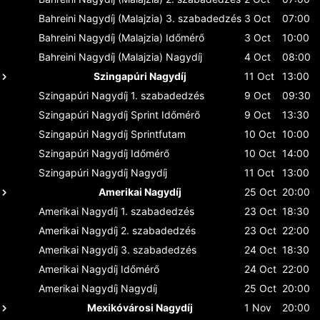
Bahreini Nagydíj (Malajzia)
3. szabadedzés
3 Oct
07:00
Bahreini Nagydíj (Malajzia)
Időmérő
3 Oct
10:00
Bahreini Nagydíj (Malajzia)
Nagydíj
4 Oct
08:00
Szingapúri Nagydíj
11 Oct
13:00
Szingapúri Nagydíj
1. szabadedzés
9 Oct
09:30
Szingapúri Nagydíj
Sprint Időmérő
9 Oct
13:30
Szingapúri Nagydíj
Sprintfutam
10 Oct
10:00
Szingapúri Nagydíj
Időmérő
10 Oct
14:00
Szingapúri Nagydíj
Nagydíj
11 Oct
13:00
Amerikai Nagydíj
25 Oct
20:00
Amerikai Nagydíj
1. szabadedzés
23 Oct
18:30
Amerikai Nagydíj
2. szabadedzés
23 Oct
22:00
Amerikai Nagydíj
3. szabadedzés
24 Oct
18:30
Amerikai Nagydíj
Időmérő
24 Oct
22:00
Amerikai Nagydíj
Nagydíj
25 Oct
20:00
Mexikóvárosi Nagydíj
1 Nov
20:00