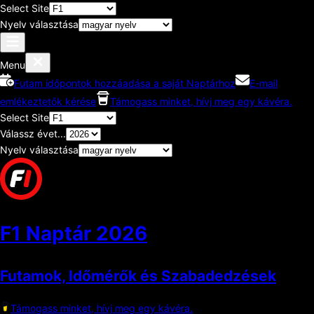
Select Site
Nyelv választása
Menu
Futam időpontok hozzáadása a saját Naptárhoz
E-mail
emlékeztetők kérése
Támogass minket, hívj meg egy kávéra.
Select Site
Válassz évet...
Nyelv választása
F1 Naptár
2026
Futamok, Időmérők és Szabadedzések
Támogass minket, hívj meg egy kávéra.