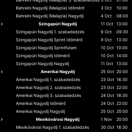
Bahreini Nagydíj (Malajzia)
Időmérő
3 Oct
10:00
Bahreini Nagydíj (Malajzia)
Nagydíj
4 Oct
08:00
Szingapúri Nagydíj
11 Oct
13:00
Szingapúri Nagydíj
1. szabadedzés
9 Oct
09:30
Szingapúri Nagydíj
Sprint Időmérő
9 Oct
13:30
Szingapúri Nagydíj
Sprintfutam
10 Oct
10:00
Szingapúri Nagydíj
Időmérő
10 Oct
14:00
Szingapúri Nagydíj
Nagydíj
11 Oct
13:00
Amerikai Nagydíj
25 Oct
20:00
Amerikai Nagydíj
1. szabadedzés
23 Oct
18:30
Amerikai Nagydíj
2. szabadedzés
23 Oct
22:00
Amerikai Nagydíj
3. szabadedzés
24 Oct
18:30
Amerikai Nagydíj
Időmérő
24 Oct
22:00
Amerikai Nagydíj
Nagydíj
25 Oct
20:00
Mexikóvárosi Nagydíj
1 Nov
20:00
Mexikóvárosi Nagydíj
1. szabadedzés
30 Oct
18:30