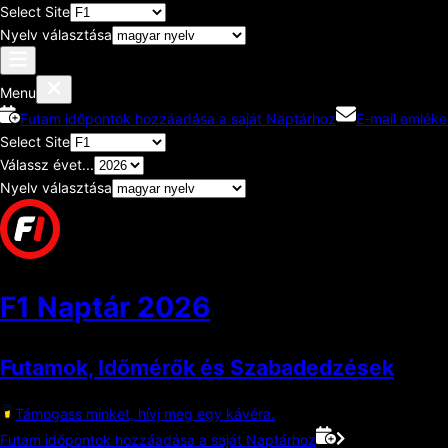
Select Site
Nyelv választása
Menu
Futam időpontok hozzáadása a saját Naptárhoz
E-mail emléke
Select Site
Válassz évet...
Nyelv választása
F1 Naptár
2026
Futamok, Időmérők és Szabadedzések
Támogass minket, hívj meg egy kávéra.
Futam időpontok hozzáadása a saját Naptárhoz