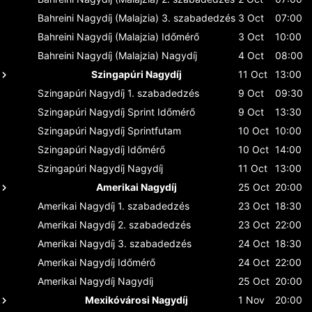
Bahreini Nagydíj (Malajzia)
3. szabadedzés
3 Oct
07:00
Bahreini Nagydíj (Malajzia)
Időmérő
3 Oct
10:00
Bahreini Nagydíj (Malajzia)
Nagydíj
4 Oct
08:00
Szingapúri Nagydíj
11 Oct
13:00
Szingapúri Nagydíj
1. szabadedzés
9 Oct
09:30
Szingapúri Nagydíj
Sprint Időmérő
9 Oct
13:30
Szingapúri Nagydíj
Sprintfutam
10 Oct
10:00
Szingapúri Nagydíj
Időmérő
10 Oct
14:00
Szingapúri Nagydíj
Nagydíj
11 Oct
13:00
Amerikai Nagydíj
25 Oct
20:00
Amerikai Nagydíj
1. szabadedzés
23 Oct
18:30
Amerikai Nagydíj
2. szabadedzés
23 Oct
22:00
Amerikai Nagydíj
3. szabadedzés
24 Oct
18:30
Amerikai Nagydíj
Időmérő
24 Oct
22:00
Amerikai Nagydíj
Nagydíj
25 Oct
20:00
Mexikóvárosi Nagydíj
1 Nov
20:00