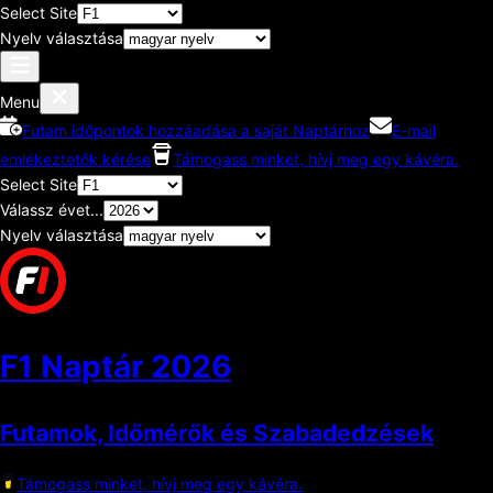
Select Site
Nyelv választása
Menu
Futam időpontok hozzáadása a saját Naptárhoz
E-mail
emlékeztetők kérése
Támogass minket, hívj meg egy kávéra.
Select Site
Válassz évet...
Nyelv választása
F1 Naptár
2026
Futamok, Időmérők és Szabadedzések
Támogass minket, hívj meg egy kávéra.