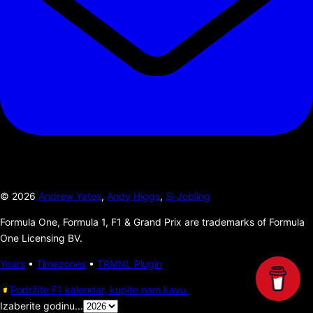
©
2026
Andrew Yates
,
Andy Higgs
,
Si Jobling
Formula One, Formula 1, F1 & Grand Prix are trademarks of Formula
One Licensing BV.
Years
•
Timezones
•
TRMNL Plugin
Podržite F1 kalendar, kupite nam kavu.
Izaberite godinu...