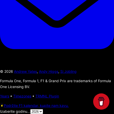
©
2026
Andrew Yates
,
Andy Higgs
,
Si Jobling
Formula One, Formula 1, F1 & Grand Prix are trademarks of Formula
One Licensing BV.
Years
•
Timezones
•
TRMNL Plugin
Podržite F1 kalendar, kupite nam kavu.
Izaberite godinu...