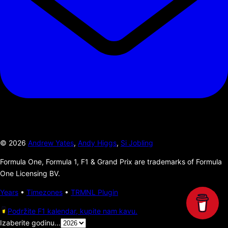
©
2026
Andrew Yates
,
Andy Higgs
,
Si Jobling
Formula One, Formula 1, F1 & Grand Prix are trademarks of Formula
One Licensing BV.
Years
•
Timezones
•
TRMNL Plugin
Podržite F1 kalendar, kupite nam kavu.
Izaberite godinu...