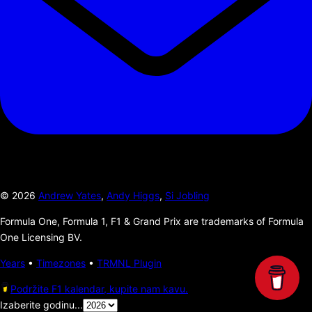
©
2026
Andrew Yates
,
Andy Higgs
,
Si Jobling
Formula One, Formula 1, F1 & Grand Prix are trademarks of Formula
One Licensing BV.
Years
•
Timezones
•
TRMNL Plugin
Podržite F1 kalendar, kupite nam kavu.
Izaberite godinu...