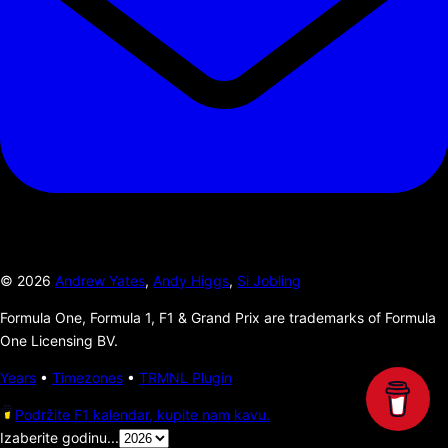
©
2026
Andrew Yates
,
Andy Higgs
,
Si Jobling
Formula One, Formula 1, F1 & Grand Prix are trademarks of Formula
One Licensing BV.
Years
•
Timezones
•
TRMNL Plugin
Podržite F1 kalendar, kupite nam kavu.
Izaberite godinu...