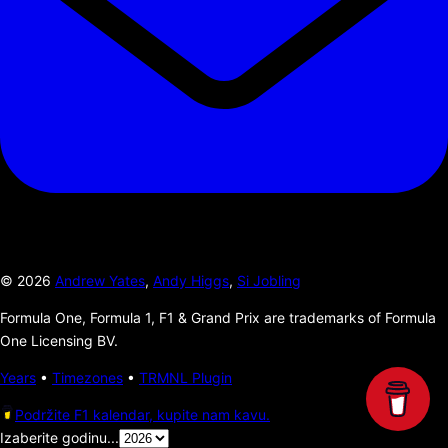
©
2026
Andrew Yates
,
Andy Higgs
,
Si Jobling
Formula One, Formula 1, F1 & Grand Prix are trademarks of Formula
One Licensing BV.
Years
•
Timezones
•
TRMNL Plugin
Podržite F1 kalendar, kupite nam kavu.
Izaberite godinu...