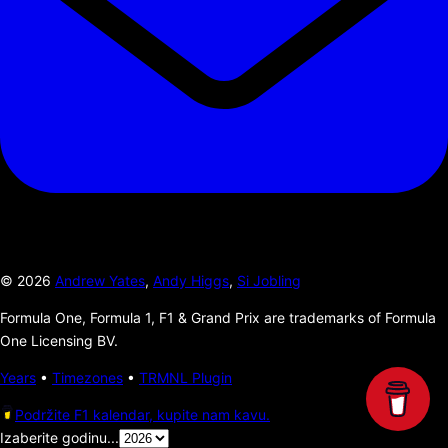
©
2026
Andrew Yates
,
Andy Higgs
,
Si Jobling
Formula One, Formula 1, F1 & Grand Prix are trademarks of Formula
One Licensing BV.
Years
•
Timezones
•
TRMNL Plugin
Podržite F1 kalendar, kupite nam kavu.
Izaberite godinu...