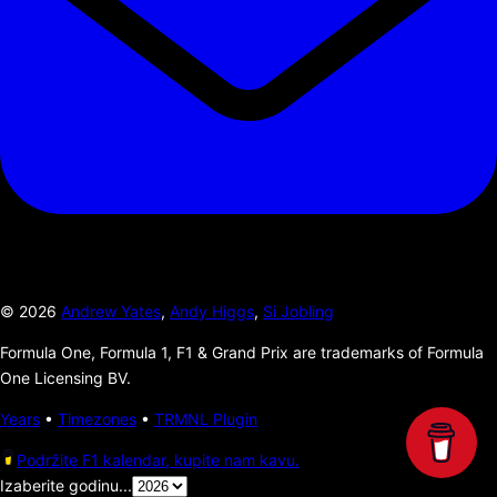
©
2026
Andrew Yates
,
Andy Higgs
,
Si Jobling
Formula One, Formula 1, F1 & Grand Prix are trademarks of Formula
One Licensing BV.
Years
•
Timezones
•
TRMNL Plugin
Podržite F1 kalendar, kupite nam kavu.
Izaberite godinu...